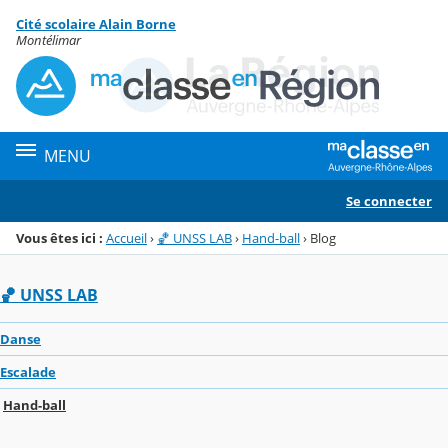
Panneau de gestion des cookies
Cité scolaire Alain Borne
Menu de la rubrique
Contenu
Montélimar
MENU
Se connecter
Vous êtes ici :
Accueil
›
🏀 UNSS LAB
›
Hand-ball
›
Blog
🏀 UNSS LAB
Danse
Escalade
Hand-ball