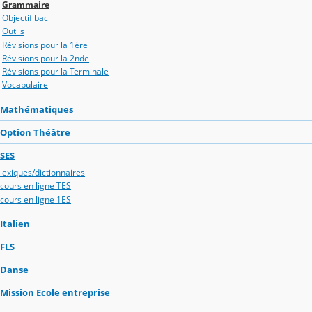
Grammaire
Objectif bac
Outils
Révisions pour la 1ère
Révisions pour la 2nde
Révisions pour la Terminale
Vocabulaire
Mathématiques
Option Théâtre
SES
lexiques/dictionnaires
cours en ligne TES
cours en ligne 1ES
Italien
FLS
Danse
Mission Ecole entreprise