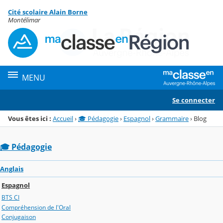
Panneau de gestion des cookies
Cité scolaire Alain Borne
Menu de la rubrique
Contenu
Montélimar
MENU
Se connecter
Vous êtes ici :
Accueil
›
🎓 Pédagogie
›
Espagnol
›
Grammaire
›
Blog
🎓 Pédagogie
Anglais
Espagnol
BTS CI
Compréhension de l'Oral
Conjugaison