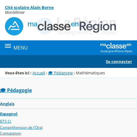
Panneau de gestion des cookies
Cité scolaire Alain Borne
Menu de la rubrique
Contenu
Montélimar
MENU
Se connecter
Vous êtes ici :
Accueil
›
🎓 Pédagogie
›
Mathématiques
🎓 Pédagogie
Anglais
Espagnol
BTS CI
Compréhension de l'Oral
Conjugaison