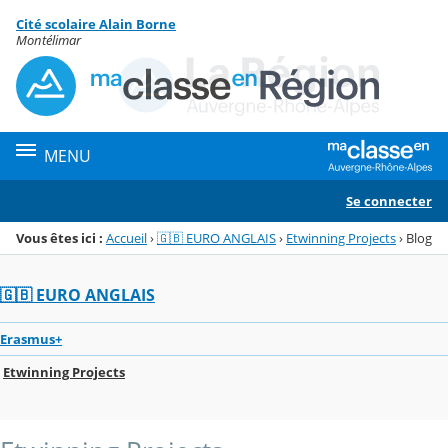
Panneau de gestion des cookies
Cité scolaire Alain Borne
Menu de la rubrique
Contenu
Montélimar
MENU
Se connecter
Vous êtes ici :
Accueil
›
🇬🇧 EURO ANGLAIS
›
Etwinning Projects
›
Blog
🇬🇧 EURO ANGLAIS
Erasmus+
Etwinning Projects