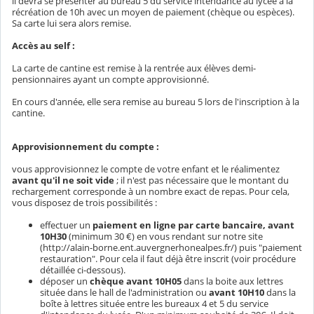
il devra se présenter au bureau 5 du service intendance au lycée à la
récréation de 10h avec un moyen de paiement (chèque ou espèces).
Sa carte lui sera alors remise.
Accès au self :
La carte de cantine est remise à la rentrée aux élèves demi-
pensionnaires ayant un compte approvisionné.
En cours d'année, elle sera remise au bureau 5 lors de l'inscription à la
cantine.
Approvisionnement du compte :
vous approvisionnez le compte de votre enfant et le réalimentez
avant qu'il ne soit vide
; il n'est pas nécessaire que le montant du
rechargement corresponde à un nombre exact de repas. Pour cela,
vous disposez de trois possibilités :
effectuer un
paiement en ligne par carte bancaire, avant
10H30
(minimum 30 €) en vous rendant sur notre site
(http://alain-borne.ent.auvergnerhonealpes.fr/) puis "paiement
restauration". Pour cela il faut déjà être inscrit (voir procédure
détaillée ci-dessous).
déposer un
chèque avant 10H05
dans la boite aux lettres
située dans le hall de l'administration ou
avant 10H10
dans la
boîte à lettres située entre les bureaux 4 et 5 du service