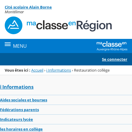
Panneau de gestion des cookies
Cité scolaire Alain Borne
Menu de la rubrique
Contenu
Montélimar
MENU
Se connecter
Vous êtes ici :
Accueil
›
ℹ️ Informations
›
Restauration collège
ℹ️ Informations
Aides sociales et bourses
Fédérations parents
Indicateurs lycée
les horaires en collège