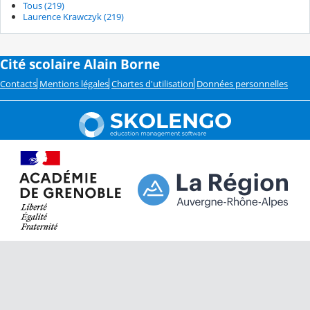
Tous (219)
Laurence Krawczyk (219)
Cité scolaire Alain Borne
Contacts
Mentions légales
Chartes d'utilisation
Données personnelles