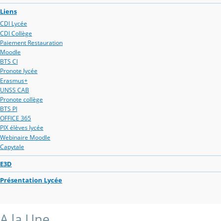
Liens
CDI Lycée
CDI Collège
Paiement Restauration
Moodle
BTS CI
Pronote lycée
Erasmus+
UNSS CAB
Pronote collège
BTS PI
OFFICE 365
PIX élèves lycée
Webinaire Moodle
Capytale
E3D
Présentation Lycée
A la Une