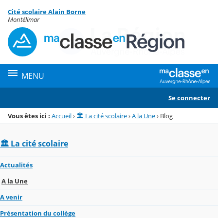
Panneau de gestion des cookies
Cité scolaire Alain Borne
Menu de la rubrique
Contenu
Montélimar
MENU
Se connecter
Vous êtes ici :
Accueil
›
🏛️ La cité scolaire
›
A la Une
›
Blog
🏛️ La cité scolaire
Actualités
A la Une
A venir
Présentation du collège