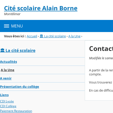
Panneau de gestion des cookies
Cité scolaire Alain Borne
Menu de la rubrique
Contenu
Montélimar
MENU
Vous êtes ici :
Accueil
›
🏛️ La cité scolaire
›
A la Une
›
Contac
🏛️ La cité scolaire
Modifiée le same
Actualités
A la Une
A partir de la 
compte.
A venir
Vous trouverez 
Présentation du collège
En cas de diffic
Liens
CDI Lycée
CDI Collège
Paiement Restauration