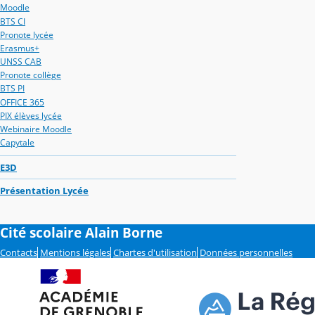
Moodle
BTS CI
Pronote lycée
Erasmus+
UNSS CAB
Pronote collège
BTS PI
OFFICE 365
PIX élèves lycée
Webinaire Moodle
Capytale
E3D
Présentation Lycée
Cité scolaire Alain Borne
Contacts
Mentions légales
Chartes d'utilisation
Données personnelles