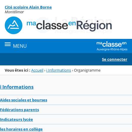
Panneau de gestion des cookies
Cité scolaire Alain Borne
Menu de la rubrique
Contenu
Montélimar
MENU
Se connecter
Vous êtes ici :
Accueil
›
ℹ️ Informations
›
Organigramme
ℹ️ Informations
Aides sociales et bourses
Fédérations parents
Indicateurs lycée
les horaires en collège