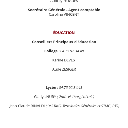
Audrey HUGUES
Secrétaire Générale - Agent comptable
Caroline VINCENT
ÉDUCATION
Conseillers Principaux d'Éducation
Collège
:
04.75.92.34.48
Karine DEV
È
S
Aude ZESIGER
Lycée
:
04.75.92.34.43
Gladys NURY
( 2nde et 1ère générale)
Jean-Claude RINALDI
(1e STMG, Terminales Générales et STMG, BTS)