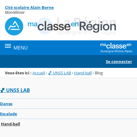
Panneau de gestion des cookies
Cité scolaire Alain Borne
Menu de la rubrique
Contenu
Montélimar
MENU
Se connecter
Vous êtes ici :
Accueil
›
🏀 UNSS LAB
›
Hand-ball
›
Blog
🏀 UNSS LAB
Danse
Escalade
Hand-ball