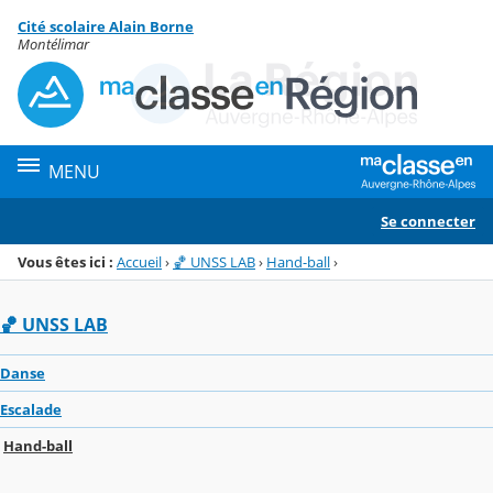
Panneau de gestion des cookies
Cité scolaire Alain Borne
Menu de la rubrique
Contenu
Montélimar
MENU
Se connecter
Vous êtes ici :
Accueil
›
🏀 UNSS LAB
›
Hand-ball
›
🏀 UNSS LAB
Danse
Escalade
Hand-ball