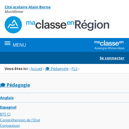
Panneau de gestion des cookies
Cité scolaire Alain Borne
Menu de la rubrique
Contenu
Montélimar
MENU
Se connecter
Vous êtes ici :
Accueil
›
🎓 Pédagogie
›
FLS
›
🎓 Pédagogie
Anglais
Espagnol
BTS CI
Compréhension de l'Oral
Conjugaison