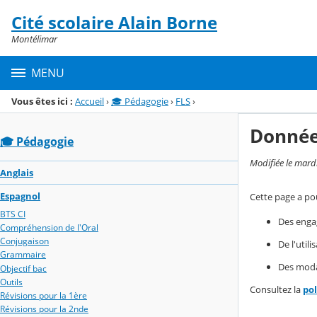
Panneau de gestion des cookies
Cité scolaire Alain Borne
Menu de la rubrique
Contenu
Montélimar
MENU
Vous êtes ici :
Accueil
›
🎓 Pédagogie
›
FLS
›
Donnée
🎓 Pédagogie
Modifiée le mard
Anglais
Espagnol
Cette page a pou
BTS CI
Des enga
Compréhension de l'Oral
Conjugaison
De l'util
Grammaire
Des modal
Objectif bac
Outils
Consultez la
po
Révisions pour la 1ère
Révisions pour la 2nde