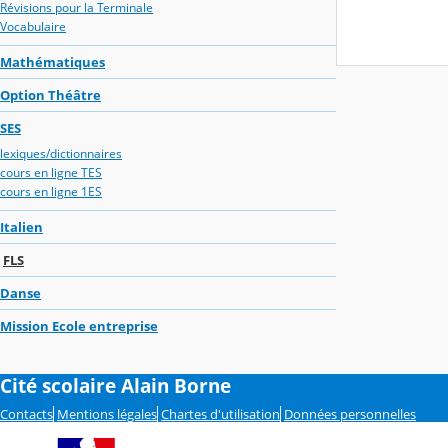
Révisions pour la Terminale
Vocabulaire
Mathématiques
Option Théâtre
SES
lexiques/dictionnaires
cours en ligne TES
cours en ligne 1ES
Italien
FLS
Danse
Mission Ecole entreprise
Cité scolaire Alain Borne
Contacts
Mentions légales
Chartes d'utilisation
Données personnelles