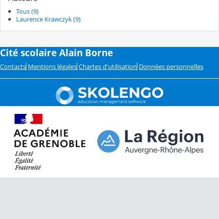
Tous (9)
Laurence Krawczyk (9)
Cité scolaire Alain Borne
Contacts
Mentions légales
Chartes d'utilisation
Données personnelles