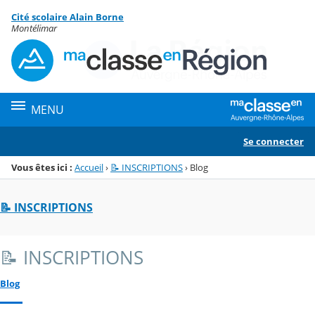
Panneau de gestion des cookies
Cité scolaire Alain Borne
Menu de la rubrique
Contenu
Montélimar
MENU
Se connecter
Vous êtes ici :
Accueil
›
📝 INSCRIPTIONS
›
Blog
📝 INSCRIPTIONS
📝 INSCRIPTIONS
Blog