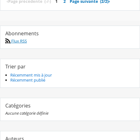
‹
Page précédente
(-/-)
1
2
Page suivante
(2/2)
›
Abonnements
Flux RSS
Trier par
Récemment mis à jour
Récemment publié
Catégories
Aucune catégorie définie
Auteurs