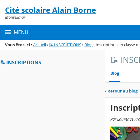
Panneau de gestion des cookies
Cité scolaire Alain Borne
Menu de la rubrique
Contenu
Montélimar
MENU
Vous êtes ici :
Accueil
›
📝 INSCRIPTIONS
›
Blog
›
Inscriptions en classe de
📝 INS
📝 INSCRIPTIONS
Blog
‹
Retour au blog
Inscrip
Par Laurence Kraw