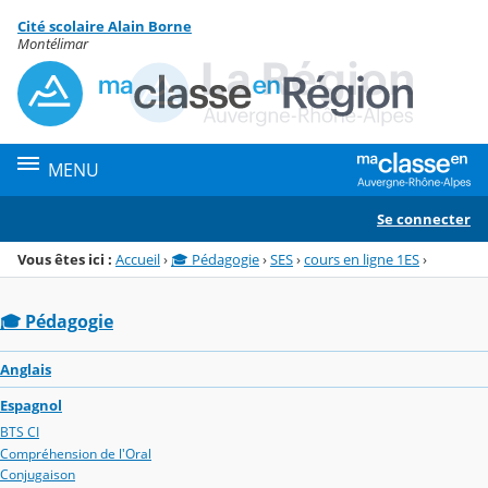
Panneau de gestion des cookies
Cité scolaire Alain Borne
Menu de la rubrique
Contenu
Montélimar
MENU
Se connecter
Vous êtes ici :
Accueil
›
🎓 Pédagogie
›
SES
›
cours en ligne 1ES
›
🎓 Pédagogie
Anglais
Espagnol
BTS CI
Compréhension de l'Oral
Conjugaison