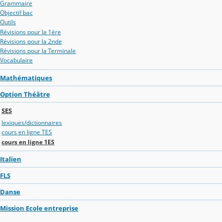
Grammaire
Objectif bac
Outils
Révisions pour la 1ère
Révisions pour la 2nde
Révisions pour la Terminale
Vocabulaire
Mathématiques
Option Théâtre
SES
lexiques/dictionnaires
cours en ligne TES
cours en ligne 1ES
Italien
FLS
Danse
Mission Ecole entreprise