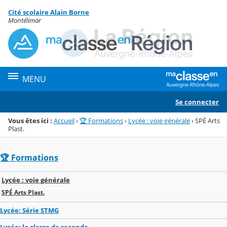
Panneau de gestion des cookies
Cité scolaire Alain Borne
Menu de la rubrique
Contenu
Montélimar
MENU
Se connecter
Vous êtes ici :
Accueil
›
🏆 Formations
›
Lycée : voie générale
›
SPÉ Arts
Plast.
🏆 Formations
Lycée : voie générale
SPÉ Arts Plast.
Lycée: Série STMG
Lycée: la classe de seconde