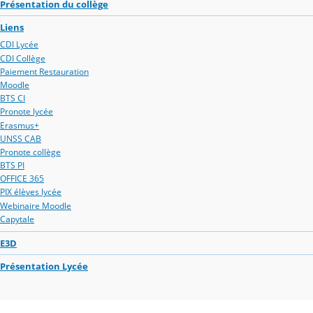
Présentation du collège
Liens
CDI Lycée
CDI Collège
Paiement Restauration
Moodle
BTS CI
Pronote lycée
Erasmus+
UNSS CAB
Pronote collège
BTS PI
OFFICE 365
PIX élèves lycée
Webinaire Moodle
Capytale
E3D
Présentation Lycée