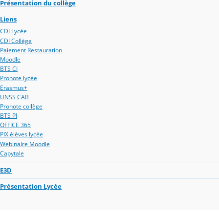
Présentation du collège
Liens
CDI Lycée
CDI Collège
Paiement Restauration
Moodle
BTS CI
Pronote lycée
Erasmus+
UNSS CAB
Pronote collège
BTS PI
OFFICE 365
PIX élèves lycée
Webinaire Moodle
Capytale
E3D
Présentation Lycée