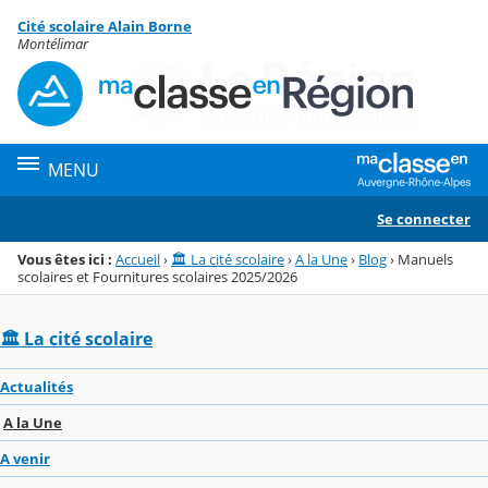
Panneau de gestion des cookies
Cité scolaire Alain Borne
Menu de la rubrique
Contenu
Montélimar
MENU
Se connecter
Vous êtes ici :
Accueil
›
🏛️ La cité scolaire
›
A la Une
›
Blog
›
Manuels
scolaires et Fournitures scolaires 2025/2026
🏛️ La cité scolaire
Actualités
A la Une
A venir