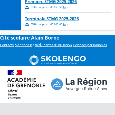
Premiere STMG 2025-2026
Télécharger
( .
pdf
,
163.59
ko
)
Terminale STMG 2025-2026
Télécharger
( .
pdf
,
209.63
ko
)
Cité scolaire Alain Borne
Contacts
Mentions légales
Chartes d'utilisation
Données personnelles