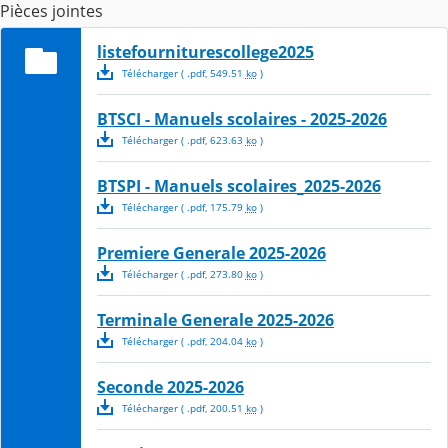
Pièces jointes
listefourniturescollege2025
Télécharger
( .
pdf
,
549.51
ko
)
BTSCI - Manuels scolaires - 2025-2026
Télécharger
( .
pdf
,
623.63
ko
)
BTSPI - Manuels scolaires_2025-2026
Télécharger
( .
pdf
,
175.79
ko
)
Premiere Generale 2025-2026
Télécharger
( .
pdf
,
273.80
ko
)
Terminale Generale 2025-2026
Télécharger
( .
pdf
,
204.04
ko
)
Seconde 2025-2026
Télécharger
( .
pdf
,
200.51
ko
)