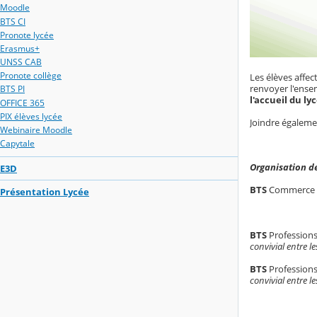
Moodle
BTS CI
Pronote lycée
Erasmus+
UNSS CAB
Pronote collège
Les élèves affe
renvoyer l'ens
BTS PI
l'accueil du ly
OFFICE 365
PIX élèves lycée
Joindre égaleme
Webinaire Moodle
Capytale
Organisation de
E3D
BTS
Commerce I
Présentation Lycée
BTS
Professio
convivial entre l
BTS
Professio
convivial entre l
--------