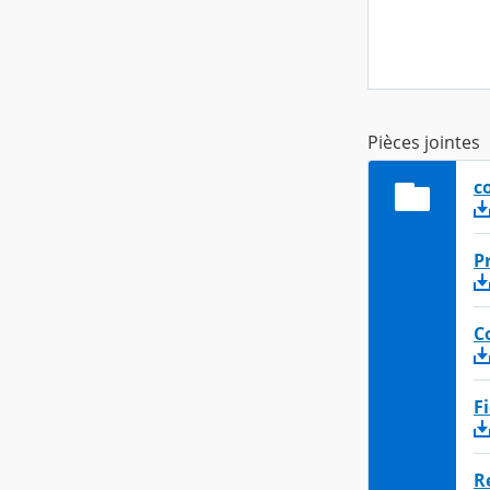
Pièces jointes
c
P
C
F
R