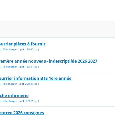
ourrier pièces à fournir
Télécharger
( .
pdf
,
129.62
ko
)
remère année nouveau- indescriptible 2026 2027
Télécharger
( .
pdf
,
162.91
ko
)
ourrier information BTS 1ère année
Télécharger
( .
pdf
,
228.44
ko
)
iche infirmerie
Télécharger
( .
pdf
,
309.31
ko
)
entree 2026 consignes