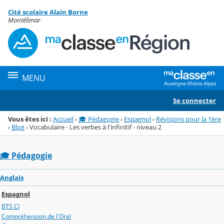
Panneau de gestion des cookies
Cité scolaire Alain Borne
Menu de la rubrique
Contenu
Montélimar
MENU
Se connecter
Vous êtes ici :
Accueil
›
🎓 Pédagogie
›
Espagnol
›
Révisions pour la 1ère
›
Blog
›
Vocabulaire - Les verbes à l'infinitif - niveau 2
🎓 Pédagogie
Anglais
Espagnol
BTS CI
Compréhension de l'Oral