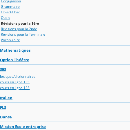
Conjugaison
Grammaire
Objectif bac
Outils
Révisions pour la 1ère
Révisions pour la 2nde
Révisions pour la Terminale
Vocabulaire
Mathématiques
Option Théâtre
SES
lexiques/dictionnaires
cours en ligne TES
cours en ligne 1ES
Italien
FLS
Danse
Mission Ecole entreprise