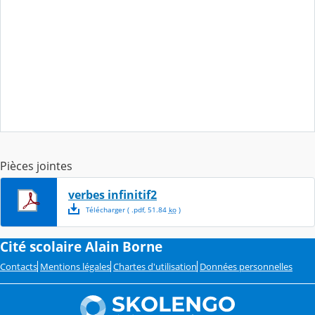
Pièces jointes
verbes infinitif2
Télécharger
( .
pdf
,
51.84
ko
)
Cité scolaire Alain Borne
Contacts
Mentions légales
Chartes d'utilisation
Données personnelles