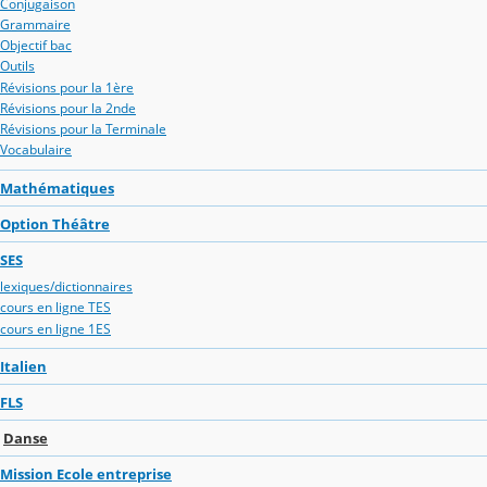
Conjugaison
Grammaire
Objectif bac
Outils
Révisions pour la 1ère
Révisions pour la 2nde
Révisions pour la Terminale
Vocabulaire
Mathématiques
Option Théâtre
SES
lexiques/dictionnaires
cours en ligne TES
cours en ligne 1ES
Italien
FLS
Danse
Mission Ecole entreprise