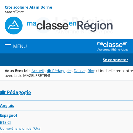
Panneau de gestion des cookies
Cité scolaire Alain Borne
Menu de la rubrique
Contenu
Montélimar
MENU
Se connecter
Vous êtes ici :
Accueil
›
🎓 Pédagogie
›
Danse
›
Blog
›
Une belle rencontre
avec la cie MAZELFRETEN!
🎓 Pédagogie
Anglais
Espagnol
BTS CI
Compréhension de l'Oral