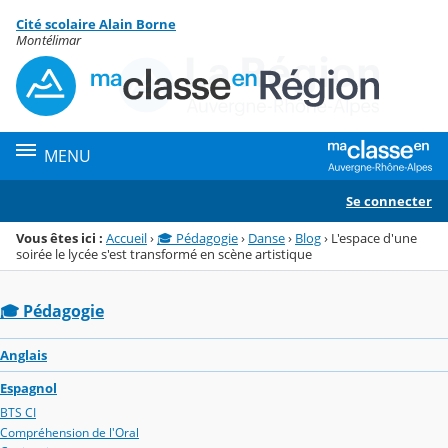
Panneau de gestion des cookies
Cité scolaire Alain Borne
Menu de la rubrique
Contenu
Montélimar
MENU
Se connecter
Vous êtes ici :
Accueil
›
🎓 Pédagogie
›
Danse
›
Blog
›
L'espace d'une
soirée le lycée s'est transformé en scène artistique
🎓 Pédagogie
Anglais
Espagnol
BTS CI
Compréhension de l'Oral