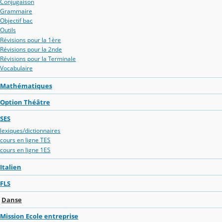
Conjugaison
Grammaire
Objectif bac
Outils
Révisions pour la 1ère
Révisions pour la 2nde
Révisions pour la Terminale
Vocabulaire
Mathématiques
Option Théâtre
SES
lexiques/dictionnaires
cours en ligne TES
cours en ligne 1ES
Italien
FLS
Danse
Mission Ecole entreprise