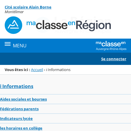
Panneau de gestion des cookies
Cité scolaire Alain Borne
Menu de la rubrique
Contenu
Montélimar
MENU
Se connecter
Vous êtes ici :
Accueil
›
ℹ️ Informations
ℹ️ Informations
Aides sociales et bourses
Fédérations parents
Indicateurs lycée
les horaires en collège