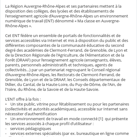
La Région Auvergne-Rhône-Alpes et ses partenaires mettent à la
disposition des collèges, des lycées et des établissements de
l'enseignement agricole d’Auvergne-Rhône-Alpes un environnement
numérique de travail (ENT) dénommé « Ma classe en Auvergne-
Rhône-Alpes ».
Cet ENT fédère un ensemble de portails de fonctionnalités et de
services accessibles via Internet et mis à disposition du public et des
différentes composantes de la communauté éducative du second
degré des académies de Clermont-Ferrand, de Grenoble, de Lyon et
de la Direction Régionale de l'Agriculture, de l'Alimentation et de la
Forêt (DRAAF) pour l’enseignement agricole (enseignants, élèves,
parents, personnels administratifs et techniques, agents de
collectivités…) par un partenariat regroupant le Conseil régional
d’Auvergne-Rhône-Alpes, les Rectorats de Clermont-Ferrand, de
Grenoble, de Lyon et de la DRAAF, les Conseils départementaux de
l’Allier, du Cantal, de la Haute-Loire, du Puy-de-Dôme, de l'Ain, de
l'Isère, du Rhône, de la Savoie et de la Haute-Savoie.
L’ENT offre à la fois :
• Un site public, vitrine pour l’établissement ou pour les partenaires
(collectivités et autorités académiques), accessible sur Internet sans
nécessiter d'authentification
• Un environnement de travail en mode connecté [1] qui présente
les services associés à chaque profil d’utilisateur :
- services pédagogiques
- services externes spécialisés (par ex. bureautique en ligne comme